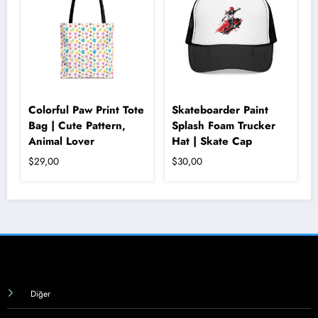
varyasyonu
var.
Seçenekler
ürün
sayfasından
seçilebilir
Colorful Paw Print Tote
Skateboarder Paint
Bag | Cute Pattern,
Splash Foam Trucker
Animal Lover
Hat | Skate Cap
$
29,00
$
30,00
Diğer