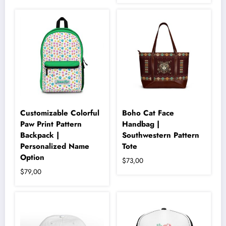
ürünün
Bu
birden
ürünün
fazla
birden
varyasyonu
fazla
var.
varyasyonu
Seçenekler
var.
ürün
Seçenekler
sayfasından
ürün
seçilebilir
sayfasından
seçilebilir
Customizable Colorful
Boho Cat Face
Paw Print Pattern
Handbag |
Backpack |
Southwestern Pattern
Personalized Name
Tote
Option
$
73,00
$
79,00