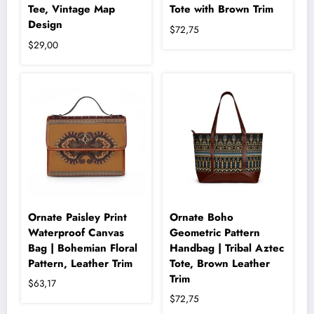
Tee, Vintage Map
Tote with Brown Trim
Design
$
72,75
$
29,00
Bu
ürünün
birden
fazla
varyasyonu
var.
Seçenekler
ürün
sayfasından
seçilebilir
Ornate Paisley Print
Ornate Boho
Waterproof Canvas
Geometric Pattern
Bag | Bohemian Floral
Handbag | Tribal Aztec
Pattern, Leather Trim
Tote, Brown Leather
Trim
$
63,17
$
72,75
Bu