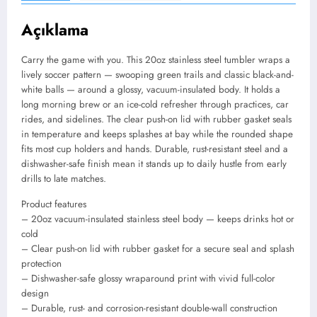
Açıklama
Carry the game with you. This 20oz stainless steel tumbler wraps a
lively soccer pattern — swooping green trails and classic black-and-
white balls — around a glossy, vacuum-insulated body. It holds a
long morning brew or an ice-cold refresher through practices, car
rides, and sidelines. The clear push-on lid with rubber gasket seals
in temperature and keeps splashes at bay while the rounded shape
fits most cup holders and hands. Durable, rust-resistant steel and a
dishwasher-safe finish mean it stands up to daily hustle from early
drills to late matches.
Product features
– 20oz vacuum-insulated stainless steel body — keeps drinks hot or
cold
– Clear push-on lid with rubber gasket for a secure seal and splash
protection
– Dishwasher-safe glossy wraparound print with vivid full-color
design
– Durable, rust- and corrosion-resistant double-wall construction