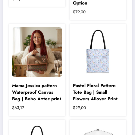
Option
Bu
$
79,00
ürünün
birden
fazla
varyasyonu
var.
Seçenekler
ürün
sayfasından
seçilebilir
Mama Jessica pattern
Pastel Floral Pattern
Waterproof Canvas
Tote Bag | Small
Bag | Boho Aztec print
Flowers Allover Print
$
63,17
$
29,00
Bu
ürünün
birden
fazla