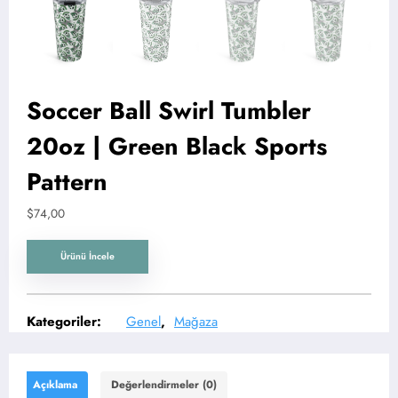
Soccer Ball Swirl Tumbler
20oz | Green Black Sports
Pattern
$
74,00
Ürünü İncele
Kategoriler:
Genel
,
Mağaza
Açıklama
Değerlendirmeler (0)