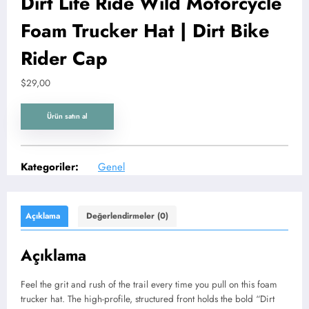
Dirt Life Ride Wild Motorcycle
Foam Trucker Hat | Dirt Bike
Rider Cap
$
29,00
Ürün satın al
Kategoriler:
Genel
Açıklama
Değerlendirmeler (0)
Açıklama
Feel the grit and rush of the trail every time you pull on this foam
trucker hat. The high-profile, structured front holds the bold “Dirt