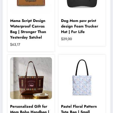
sayfasından
seçilebilir
Mama Script Design
Dog Mom paw print
Waterproof Canvas
design Foam Trucker
Bag | Stronger Than
Hat | Fur Life
Yesterday Satchel
$
29,00
$
63,17
Bu
ürünün
birden
fazla
varyasyonu
var.
Seçenekler
ürün
sayfasından
seçilebilir
Personalized Gift for
Pastel Floral Pattern
Mom Boho Handbag |
Tote Bag | Small