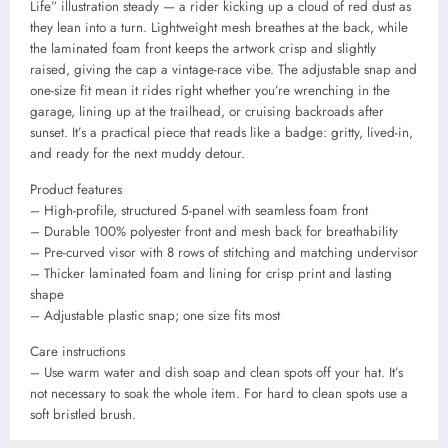
Life” illustration steady — a rider kicking up a cloud of red dust as
they lean into a turn. Lightweight mesh breathes at the back, while
the laminated foam front keeps the artwork crisp and slightly
raised, giving the cap a vintage-race vibe. The adjustable snap and
one-size fit mean it rides right whether you’re wrenching in the
garage, lining up at the trailhead, or cruising backroads after
sunset. It’s a practical piece that reads like a badge: gritty, lived-in,
and ready for the next muddy detour.
Product features
– High-profile, structured 5-panel with seamless foam front
– Durable 100% polyester front and mesh back for breathability
– Pre-curved visor with 8 rows of stitching and matching undervisor
– Thicker laminated foam and lining for crisp print and lasting
shape
– Adjustable plastic snap; one size fits most
Care instructions
– Use warm water and dish soap and clean spots off your hat. It’s
not necessary to soak the whole item. For hard to clean spots use a
soft bristled brush.