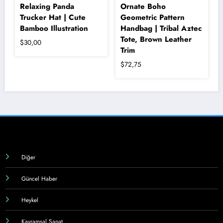
Relaxing Panda
Ornate Boho
Trucker Hat | Cute
Geometric Pattern
Bamboo Illustration
Handbag | Tribal Aztec
Tote, Brown Leather
$
30,00
Trim
$
72,75
Bu
ürünün
birden
fazla
varyasyonu
var.
Seçenekler
ürün
sayfasından
Diğer
seçilebilir
Güncel Haber
Heykel
Kavramsal Sanat