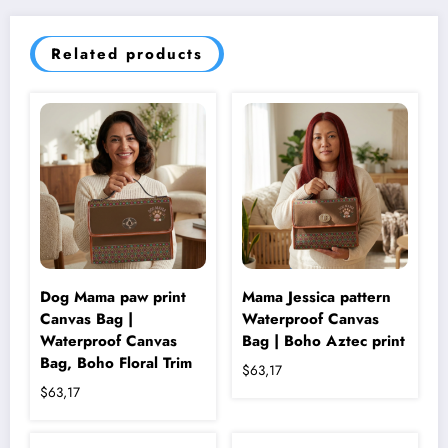
Related products
Dog Mama paw print
Mama Jessica pattern
Canvas Bag |
Waterproof Canvas
Waterproof Canvas
Bag | Boho Aztec print
Bag, Boho Floral Trim
$
63,17
$
63,17
Bu
ürünün
Bu
birden
ürünün