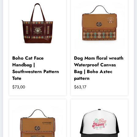
fazla
birden
varyasyonu
fazla
var.
varyasyonu
Seçenekler
var.
ürün
Seçenekler
sayfasından
ürün
seçilebilir
sayfasından
seçilebilir
Boho Cat Face
Dog Mom floral wreath
Handbag |
Waterproof Canvas
Southwestern Pattern
Bag | Boho Aztec
Tote
pattern
$
73,00
$
63,17
Bu
ürünün
birden
fazla
varyasyonu
var.
Seçenekler
ürün