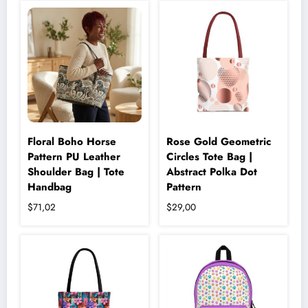
birden
fazla
varyasyonu
var.
Seçenekler
ürün
sayfasından
seçilebilir
Floral Boho Horse
Rose Gold Geometric
Pattern PU Leather
Circles Tote Bag |
Shoulder Bag | Tote
Abstract Polka Dot
Handbag
Pattern
$
71,02
$
29,00
Bu
ürünün
birden
fazla
varyasyonu
var.
Seçenekler