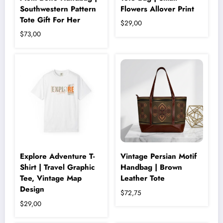
Southwestern Pattern
Flowers Allover Print
Tote Gift For Her
$
29,00
$
73,00
Explore Adventure T-
Vintage Persian Motif
Shirt | Travel Graphic
Handbag | Brown
Tee, Vintage Map
Leather Tote
Design
$
72,75
$
29,00
Bu
ürünün