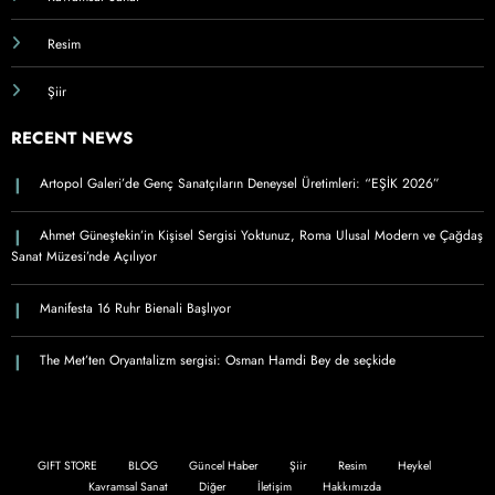
Resim
Şiir
RECENT NEWS
Artopol Galeri’de Genç Sanatçıların Deneysel Üretimleri: “EŞİK 2026”
Ahmet Güneştekin’in Kişisel Sergisi Yoktunuz, Roma Ulusal Modern ve Çağdaş
Sanat Müzesi’nde Açılıyor
Manifesta 16 Ruhr Bienali Başlıyor
The Met’ten Oryantalizm sergisi: Osman Hamdi Bey de seçkide
GIFT STORE
BLOG
Güncel Haber
Şiir
Resim
Heykel
Kavramsal Sanat
Diğer
İletişim
Hakkımızda