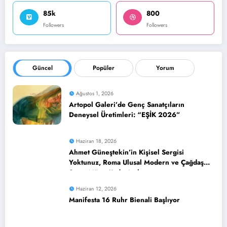
85k
800
Followers
Followers
Güncel
Popüler
Yorum
Ağustos 1, 2026
Artopol Galeri’de Genç Sanatçıların
Deneysel Üretimleri: “EŞİK 2026”
Haziran 18, 2026
Ahmet Güneştekin’in Kişisel Sergisi
Yoktunuz, Roma Ulusal Modern ve Çağdaş
Sanat Müzesi’nde Açılıyor
Haziran 12, 2026
Manifesta 16 Ruhr Bienali Başlıyor