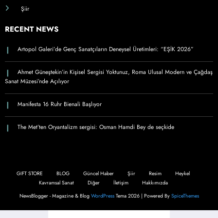
Şiir
RECENT NEWS
Artopol Galeri’de Genç Sanatçıların Deneysel Üretimleri: “EŞİK 2026”
Ahmet Güneştekin’in Kişisel Sergisi Yoktunuz, Roma Ulusal Modern ve Çağdaş
Sanat Müzesi’nde Açılıyor
Manifesta 16 Ruhr Bienali Başlıyor
The Met’ten Oryantalizm sergisi: Osman Hamdi Bey de seçkide
GIFT STORE
BLOG
Güncel Haber
Şiir
Resim
Heykel
Kavramsal Sanat
Diğer
İletişim
Hakkımızda
NewsBlogger - Magazine & Blog
WordPress
Tema 2026 | Powered By
SpiceThemes