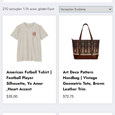
210 sonuçtan 1-16 arası gösteriliyor
American Futboll T-shirt |
Art Deco Pattern
Football Player
Handbag | Vintage
Silhouette, Yo Amor
Geometric Tote, Brown
,Heart Accent
Leather Trim
$
35,00
$
72,75
Bu
ürünün
birden