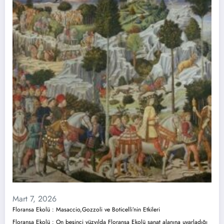
Mart 7, 2026
Floransa Ekolü : Masaccio,Gozzoli ve Boticelli’nin Etkileri
Floransa Ekolü : On beşinci yüzyılda Floransa Ekolü sanat alanına uyarladığı