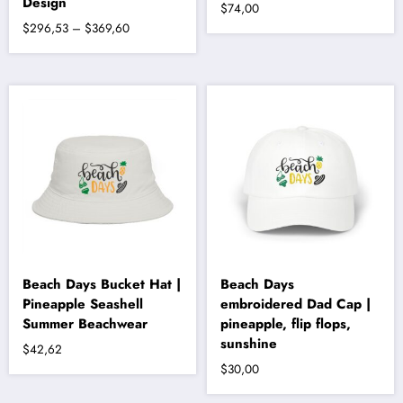
Design
$
74,00
Fiyat
$
296,53
–
$
369,60
aralığı:
Bu
$296,53
ürünün
-
birden
fazla
$369,60
varyasyonu
var.
Seçenekler
ürün
sayfasından
seçilebilir
Beach Days Bucket Hat |
Beach Days
Pineapple Seashell
embroidered Dad Cap |
Summer Beachwear
pineapple, flip flops,
sunshine
$
42,62
$
30,00
Bu
ürünün