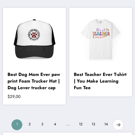
birden
fazla
varyasyonu
var.
Seçenekler
ürün
sayfasından
seçilebilir
Best Dog Mom Ever paw
Best Teacher Ever T-shirt
print Foam Trucker Hat |
| You Make Learning
Dog Lover trucker cap
Fun Tee
$
29,00
1
2
3
4
…
12
13
14
→