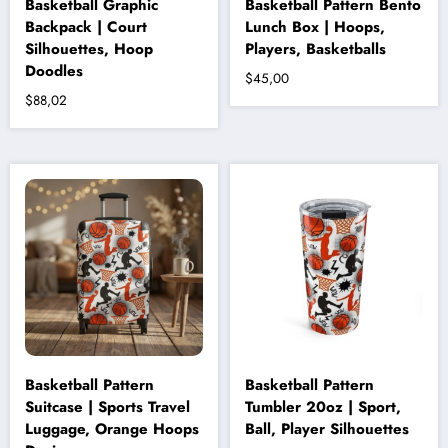
Basketball Graphic
Basketball Pattern Bento
Backpack | Court
Lunch Box | Hoops,
Silhouettes, Hoop
Players, Basketballs
Doodles
$
45,00
$
88,02
Bu
ürünün
birden
fazla
varyasyonu
var.
Seçenekler
ürün
sayfasından
seçilebilir
Basketball Pattern
Basketball Pattern
Suitcase | Sports Travel
Tumbler 20oz | Sport,
Luggage, Orange Hoops
Ball, Player Silhouettes