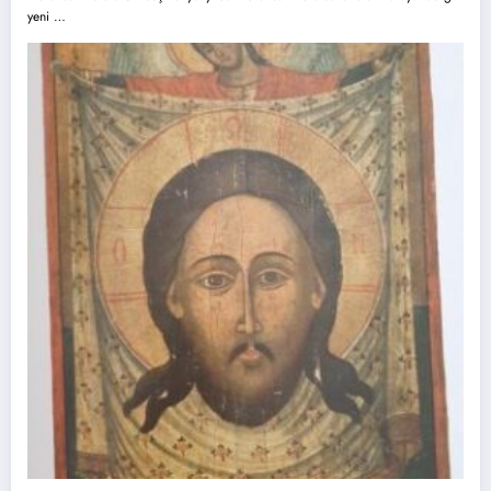
yeni …