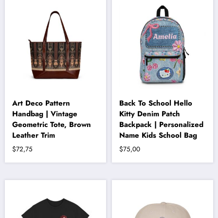
fazla
varyasyonu
var.
Seçenekler
ürün
sayfasından
seçilebilir
Art Deco Pattern
Back To School Hello
Handbag | Vintage
Kitty Denim Patch
Geometric Tote, Brown
Backpack | Personalized
Leather Trim
Name Kids School Bag
$
72,75
$
75,00
Bu
ürünün
birden
fazla
varyasyonu
var.
Seçenekler