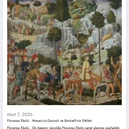
Mart 7, 2026
Floransa Ekolü : Masaccio,Gozzoli ve Boticelli’nin Etkileri
Floransa Ekolü : On beşinci yüzyılda Floransa Ekolü sanat alanına uyarladığı