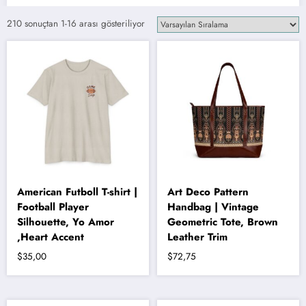
210 sonuçtan 1-16 arası gösteriliyor
American Futboll T-shirt |
Art Deco Pattern
Football Player
Handbag | Vintage
Silhouette, Yo Amor
Geometric Tote, Brown
,Heart Accent
Leather Trim
$
35,00
$
72,75
Bu
ürünün
birden