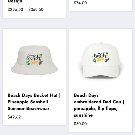
Design
$
74,00
Fiyat
$
296,53
–
$
369,60
aralığı:
Bu
$296,53
ürünün
-
birden
fazla
$369,60
varyasyonu
var.
Seçenekler
ürün
sayfasından
seçilebilir
Beach Days Bucket Hat |
Beach Days
Pineapple Seashell
embroidered Dad Cap |
Summer Beachwear
pineapple, flip flops,
sunshine
$
42,62
$
30,00
Bu
ürünün