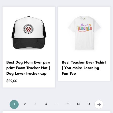
birden
fazla
varyasyonu
var.
Seçenekler
ürün
sayfasından
seçilebilir
Best Dog Mom Ever paw
Best Teacher Ever T-shirt
print Foam Trucker Hat |
| You Make Learning
Dog Lover trucker cap
Fun Tee
$
29,00
1
2
3
4
…
12
13
14
→