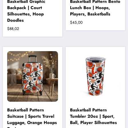
Basketball Graphic
Basketball Pattern Bento
Backpack | Court
Lunch Box | Hoops,
Silhouettes, Hoop
Players, Basketballs
Doodles
$
45,00
$
88,02
Bu
ürünün
birden
fazla
varyasyonu
var.
Seçenekler
ürün
sayfasından
seçilebilir
Basketball Pattern
Basketball Pattern
Suitcase | Sports Travel
Tumbler 20oz | Sport,
Luggage, Orange Hoops
Ball, Player Silhouettes