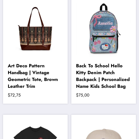
fazla
varyasyonu
var.
Seçenekler
ürün
sayfasından
seçilebilir
Art Deco Pattern
Back To School Hello
Handbag | Vintage
Kitty Denim Patch
Geometric Tote, Brown
Backpack | Personalized
Leather Trim
Name Kids School Bag
$
72,75
$
75,00
Bu
ürünün
birden
fazla
varyasyonu
var.
Seçenekler