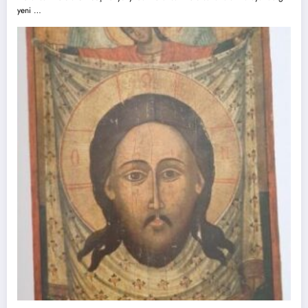
yeni …