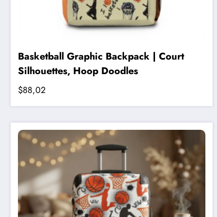
Basketball Graphic Backpack | Court
Silhouettes, Hoop Doodles
$
88,02
Bu
ürünün
birden
fazla
varyasyonu
var.
Seçenekler
ürün
sayfasından
seçilebilir