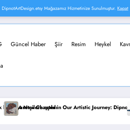
DipnotArtDesign.etsy Mağazamız Hizmetinize Sunulmuştur.
Kapat
G
Güncel Haber
Şiir
Resim
Heykel
Kav
da
 Shop is Now Open!
Dünya, Soluyor Bedenim” Galeri Nev İstanbul’da
Çağdaş Sanat