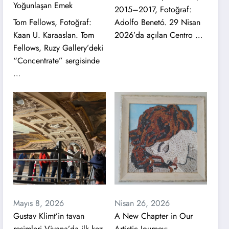
Yoğunlaşan Emek
2015–2017, Fotoğraf:
Tom Fellows, Fotoğraf:
Adolfo Benetó. 29 Nisan
Kaan U. Karaaslan. Tom
2026’da açılan Centro …
Fellows, Ruzy Gallery’deki
“Concentrate” sergisinde
…
Mayıs 8, 2026
Nisan 26, 2026
Gustav Klimt’in tavan
A New Chapter in Our
resimleri Viyana’da ilk kez
Artistic Journey: