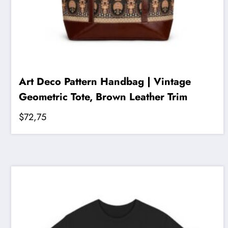
Art Deco Pattern Handbag | Vintage
Geometric Tote, Brown Leather Trim
$
72,75
Bu
ürünün
birden
fazla
varyasyonu
var.
Seçenekler
ürün