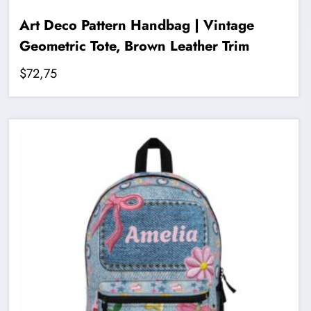
Art Deco Pattern Handbag | Vintage
Geometric Tote, Brown Leather Trim
$
72,75
Bu
ürünün
birden
fazla
varyasyonu
var.
Seçenekler
ürün
sayfasından
seçilebilir