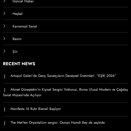
Güncel Haber
Heykel
Kavramsal Sanat
Resim
Şiir
RECENT NEWS
Artopol Galeri’de Genç Sanatçıların Deneysel Üretimleri: “EŞİK 2026”
Ahmet Güneştekin’in Kişisel Sergisi Yoktunuz, Roma Ulusal Modern ve Çağdaş
Sanat Müzesi’nde Açılıyor
Manifesta 16 Ruhr Bienali Başlıyor
The Met’ten Oryantalizm sergisi: Osman Hamdi Bey de seçkide