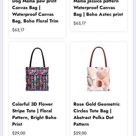
Dog Mama paw print
Mama Jessica pattern
Canvas Bag |
Waterproof Canvas
Waterproof Canvas
Bag | Boho Aztec print
Bag, Boho Floral Trim
$
63,17
$
63,17
Bu
ürünün
Bu
birden
ürünün
fazla
birden
varyasyonu
fazla
var.
varyasyonu
Seçenekler
var.
ürün
Seçenekler
sayfasından
ürün
seçilebilir
sayfasından
seçilebilir
Colorful 3D Flower
Rose Gold Geometric
Stripe Tote | Floral
Circles Tote Bag |
Pattern, Bright Boho
Abstract Polka Dot
Print
Pattern
$
29,00
$
29,00