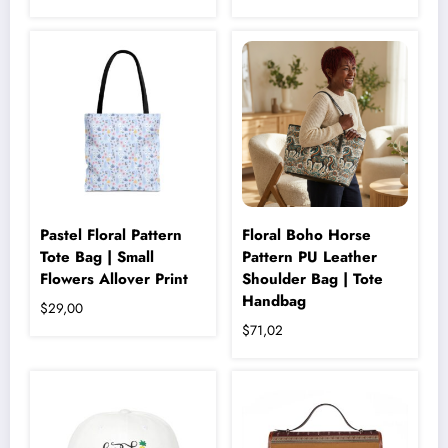
Pastel Floral Pattern
Floral Boho Horse
Tote Bag | Small
Pattern PU Leather
Flowers Allover Print
Shoulder Bag | Tote
Handbag
$
29,00
$
71,02
Bu
ürünün
birden
fazla
varyasyonu