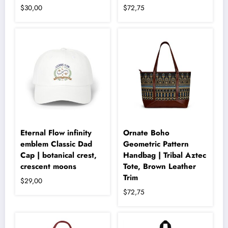
$
30,00
$
72,75
Bu
ürünün
birden
fazla
varyasyonu
var.
Seçenekler
ürün
sayfasından
seçilebilir
Eternal Flow infinity
Ornate Boho
emblem Classic Dad
Geometric Pattern
Cap | botanical crest,
Handbag | Tribal Aztec
crescent moons
Tote, Brown Leather
Trim
$
29,00
$
72,75
Bu
ürünün
birden