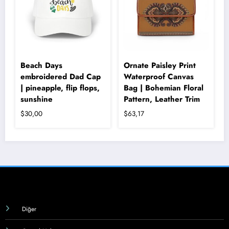
var.
Seçenekler
ürün
sayfasından
seçilebilir
Beach Days
Ornate Paisley Print
embroidered Dad Cap
Waterproof Canvas
| pineapple, flip flops,
Bag | Bohemian Floral
sunshine
Pattern, Leather Trim
$
30,00
$
63,17
Bu
ürünün
birden
fazla
varyasyonu
var.
Seçenekler
ürün
sayfasından
Diğer
seçilebilir