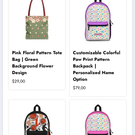
fazla
varyasyonu
var.
Seçenekler
ürün
sayfasından
seçilebilir
Pink Floral Pattern Tote
Customizable Colorful
Bag | Green
Paw Print Pattern
Background Flower
Backpack |
Design
Personalized Name
Option
$
29,00
$
79,00