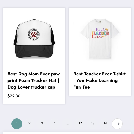
birden
fazla
varyasyonu
var.
Seçenekler
ürün
sayfasından
seçilebilir
Best Dog Mom Ever paw
Best Teacher Ever T-shirt
print Foam Trucker Hat |
| You Make Learning
Dog Lover trucker cap
Fun Tee
$
29,00
1
2
3
4
…
12
13
14
→