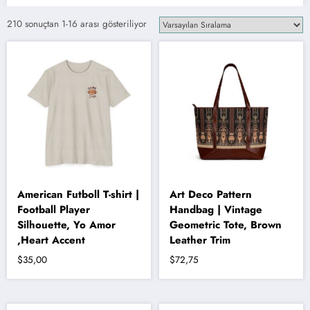
210 sonuçtan 1-16 arası gösteriliyor
American Futboll T-shirt |
Art Deco Pattern
Football Player
Handbag | Vintage
Silhouette, Yo Amor
Geometric Tote, Brown
,Heart Accent
Leather Trim
$
35,00
$
72,75
Bu
ürünün
birden