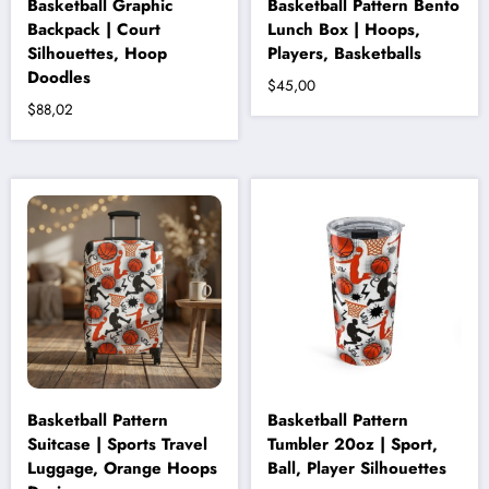
Basketball Graphic
Basketball Pattern Bento
Backpack | Court
Lunch Box | Hoops,
Silhouettes, Hoop
Players, Basketballs
Doodles
$
45,00
$
88,02
Bu
ürünün
birden
fazla
varyasyonu
var.
Seçenekler
ürün
sayfasından
seçilebilir
Basketball Pattern
Basketball Pattern
Suitcase | Sports Travel
Tumbler 20oz | Sport,
Luggage, Orange Hoops
Ball, Player Silhouettes