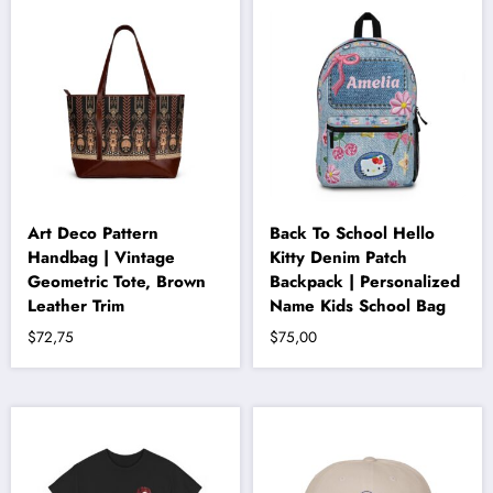
fazla
varyasyonu
var.
Seçenekler
ürün
sayfasından
seçilebilir
Art Deco Pattern
Back To School Hello
Handbag | Vintage
Kitty Denim Patch
Geometric Tote, Brown
Backpack | Personalized
Leather Trim
Name Kids School Bag
$
72,75
$
75,00
Bu
ürünün
birden
fazla
varyasyonu
var.
Seçenekler