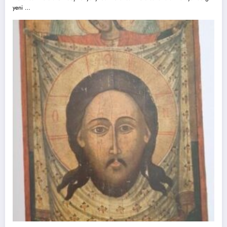
yeni …