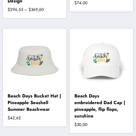
Design
$
74,00
Fiyat
$
296,53
–
$
369,60
aralığı:
Bu
$296,53
ürünün
-
birden
fazla
$369,60
varyasyonu
var.
Seçenekler
ürün
sayfasından
seçilebilir
Beach Days Bucket Hat |
Beach Days
Pineapple Seashell
embroidered Dad Cap |
Summer Beachwear
pineapple, flip flops,
sunshine
$
42,62
$
30,00
Bu
ürünün