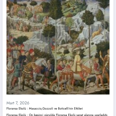
Mart 7, 2026
Floransa Ekolü : Masaccio,Gozzoli ve Boticelli’nin Etkileri
Floransa Ekolü : On beşinci yüzyılda Floransa Ekolü sanat alanına uyarladığı