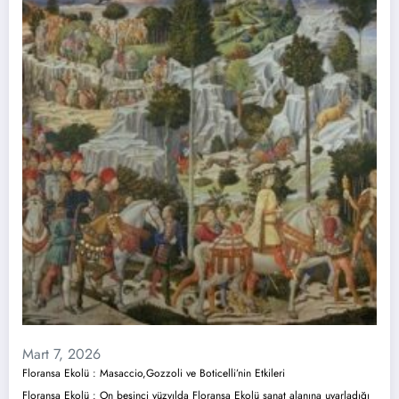
Mart 7, 2026
Floransa Ekolü : Masaccio,Gozzoli ve Boticelli’nin Etkileri
Floransa Ekolü : On beşinci yüzyılda Floransa Ekolü sanat alanına uyarladığı