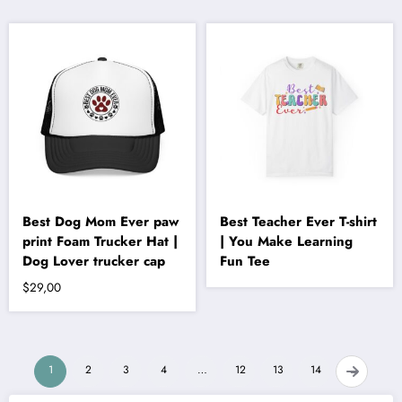
birden
fazla
varyasyonu
var.
Seçenekler
ürün
sayfasından
seçilebilir
Best Dog Mom Ever paw
Best Teacher Ever T-shirt
print Foam Trucker Hat |
| You Make Learning
Dog Lover trucker cap
Fun Tee
$
29,00
1
2
3
4
…
12
13
14
→