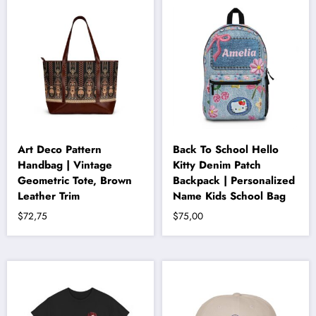
fazla
varyasyonu
var.
Seçenekler
ürün
sayfasından
seçilebilir
Art Deco Pattern
Back To School Hello
Handbag | Vintage
Kitty Denim Patch
Geometric Tote, Brown
Backpack | Personalized
Leather Trim
Name Kids School Bag
$
72,75
$
75,00
Bu
ürünün
birden
fazla
varyasyonu
var.
Seçenekler