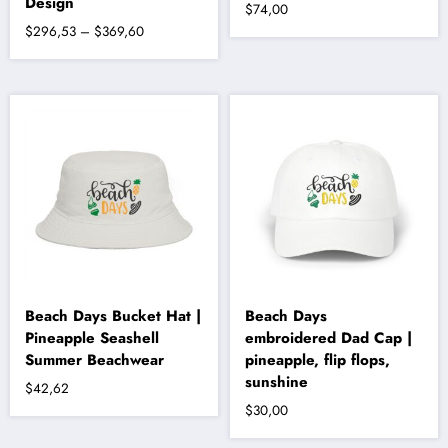
Design
$
74,00
Fiyat
$
296,53
–
$
369,60
aralığı:
Bu
$296,53
ürünün
-
birden
fazla
$369,60
varyasyonu
var.
Seçenekler
ürün
sayfasından
seçilebilir
Beach Days Bucket Hat |
Beach Days
Pineapple Seashell
embroidered Dad Cap |
Summer Beachwear
pineapple, flip flops,
sunshine
$
42,62
$
30,00
Bu
ürünün