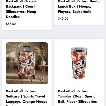
Basketball Graphic
Basketball Pattern Bento
Backpack | Court
Lunch Box | Hoops,
Silhouettes, Hoop
Players, Basketballs
Doodles
$
45,00
$
88,02
Bu
ürünün
birden
fazla
varyasyonu
var.
Seçenekler
ürün
sayfasından
seçilebilir
Basketball Pattern
Basketball Pattern
Suitcase | Sports Travel
Tumbler 20oz | Sport,
Luggage, Orange Hoops
Ball, Player Silhouettes