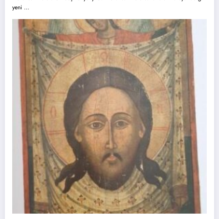
yeni …