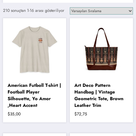
210 sonuçtan 1-16 arası gösteriliyor
American Futboll T-shirt |
Art Deco Pattern
Football Player
Handbag | Vintage
Silhouette, Yo Amor
Geometric Tote, Brown
,Heart Accent
Leather Trim
$
35,00
$
72,75
Bu
ürünün
birden