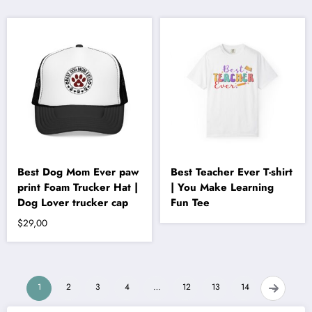
birden
fazla
varyasyonu
var.
Seçenekler
ürün
sayfasından
seçilebilir
Best Dog Mom Ever paw
Best Teacher Ever T-shirt
print Foam Trucker Hat |
| You Make Learning
Dog Lover trucker cap
Fun Tee
$
29,00
1
2
3
4
…
12
13
14
→