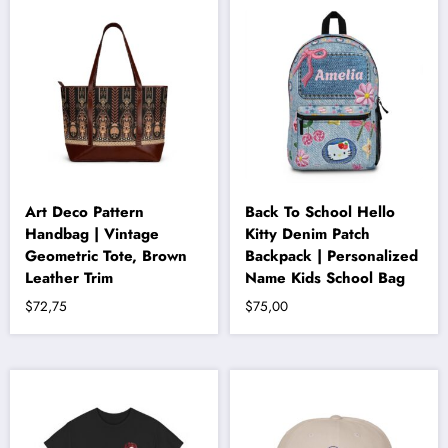
fazla
varyasyonu
var.
Seçenekler
ürün
sayfasından
seçilebilir
Art Deco Pattern
Back To School Hello
Handbag | Vintage
Kitty Denim Patch
Geometric Tote, Brown
Backpack | Personalized
Leather Trim
Name Kids School Bag
$
72,75
$
75,00
Bu
ürünün
birden
fazla
varyasyonu
var.
Seçenekler