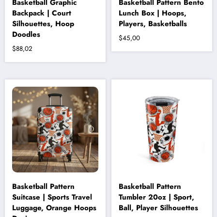
Basketball Graphic
Basketball Pattern Bento
Backpack | Court
Lunch Box | Hoops,
Silhouettes, Hoop
Players, Basketballs
Doodles
$
45,00
$
88,02
Bu
ürünün
birden
fazla
varyasyonu
var.
Seçenekler
ürün
sayfasından
seçilebilir
Basketball Pattern
Basketball Pattern
Suitcase | Sports Travel
Tumbler 20oz | Sport,
Luggage, Orange Hoops
Ball, Player Silhouettes