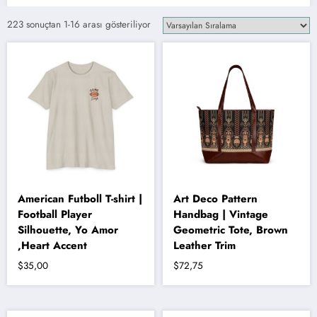
223 sonuçtan 1-16 arası gösteriliyor
American Futboll T-shirt |
Art Deco Pattern
Football Player
Handbag | Vintage
Silhouette, Yo Amor
Geometric Tote, Brown
,Heart Accent
Leather Trim
$
35,00
$
72,75
Bu
ürünün
birden