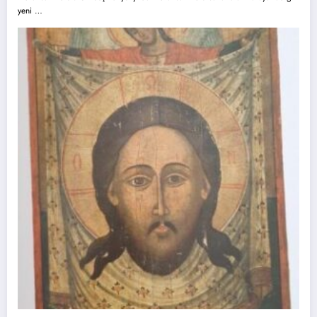
yeni …