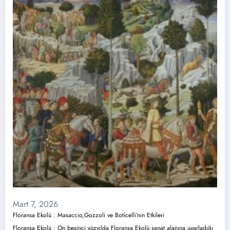
Mart 7, 2026
Floransa Ekolü : Masaccio,Gozzoli ve Boticelli’nin Etkileri
Floransa Ekolü : On beşinci yüzyılda Floransa Ekolü sanat alanına uyarladığı