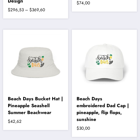
Design
$
74,00
Fiyat
$
296,53
–
$
369,60
aralığı:
Bu
$296,53
ürünün
-
birden
fazla
$369,60
varyasyonu
var.
Seçenekler
ürün
sayfasından
seçilebilir
Beach Days Bucket Hat |
Beach Days
Pineapple Seashell
embroidered Dad Cap |
Summer Beachwear
pineapple, flip flops,
sunshine
$
42,62
$
30,00
Bu
ürünün