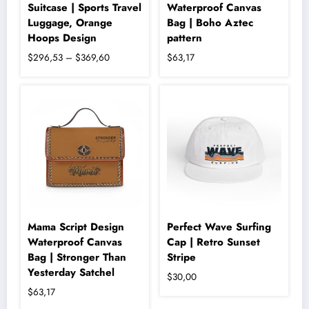
Suitcase | Sports Travel
Waterproof Canvas
Luggage, Orange
Bag | Boho Aztec
Hoops Design
pattern
Fiyat
$
296,53
–
$
369,60
$
63,17
aralığı:
Bu
Bu
$296,53
ürünün
ürünün
-
birden
birden
fazla
fazla
$369,60
varyasyonu
varyasyonu
var.
var.
Seçenekler
Seçenekler
ürün
ürün
sayfasından
sayfasından
seçilebilir
seçilebilir
Mama Script Design
Perfect Wave Surfing
Waterproof Canvas
Cap | Retro Sunset
Bag | Stronger Than
Stripe
Yesterday Satchel
$
30,00
$
63,17