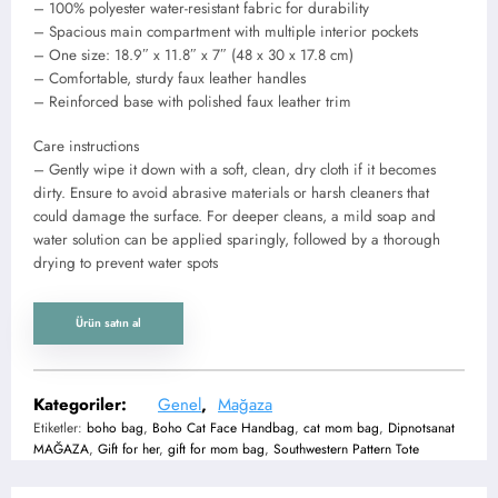
– 100% polyester water-resistant fabric for durability
– Spacious main compartment with multiple interior pockets
– One size: 18.9″ x 11.8″ x 7″ (48 x 30 x 17.8 cm)
– Comfortable, sturdy faux leather handles
– Reinforced base with polished faux leather trim
Care instructions
– Gently wipe it down with a soft, clean, dry cloth if it becomes
dirty. Ensure to avoid abrasive materials or harsh cleaners that
could damage the surface. For deeper cleans, a mild soap and
water solution can be applied sparingly, followed by a thorough
drying to prevent water spots
Ürün satın al
Kategoriler:
Genel
,
Mağaza
Etiketler:
boho bag
,
Boho Cat Face Handbag
,
cat mom bag
,
Dipnotsanat
MAĞAZA
,
Gift for her
,
gift for mom bag
,
Southwestern Pattern Tote