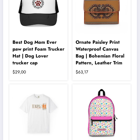
Best Dog Mom Ever
Ornate Paisley Print
paw print Foam Trucker
Waterproof Canvas
Hat | Dog Lover
Bag | Bohemian Floral
trucker cap
Pattern, Leather Trim
$
29,00
$
63,17
Bu
ürünün
birden
fazla
varyasyonu
var.
Seçenekler
ürün
sayfasından
seçilebilir