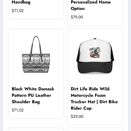
Handbag
Personalized Name
Option
$
71,02
$
79,00
Bu
ürünün
birden
fazla
varyasyonu
var.
Seçenekler
ürün
sayfasından
seçilebilir
Black White Damask
Dirt Life Ride Wild
Pattern PU Leather
Motorcycle Foam
Shoulder Bag
Trucker Hat | Dirt Bike
Rider Cap
$
71,02
$
29,00
Bu
ürünün
birden