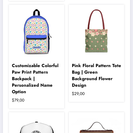
Bu
ürünün
birden
fazla
varyasyonu
var.
Seçenekler
ürün
sayfasından
seçilebilir
Customizable Colorful
Pink Floral Pattern Tote
Paw Print Pattern
Bag | Green
Backpack |
Background Flower
Personalized Name
Design
Option
$
29,00
$
79,00