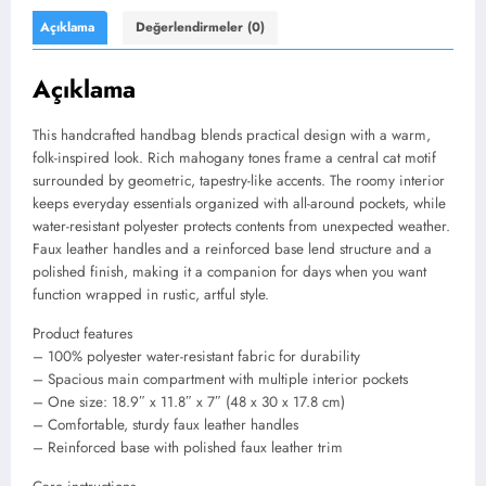
Açıklama
Değerlendirmeler (0)
Açıklama
This handcrafted handbag blends practical design with a warm,
folk-inspired look. Rich mahogany tones frame a central cat motif
surrounded by geometric, tapestry-like accents. The roomy interior
keeps everyday essentials organized with all-around pockets, while
water-resistant polyester protects contents from unexpected weather.
Faux leather handles and a reinforced base lend structure and a
polished finish, making it a companion for days when you want
function wrapped in rustic, artful style.
Product features
– 100% polyester water-resistant fabric for durability
– Spacious main compartment with multiple interior pockets
– One size: 18.9″ x 11.8″ x 7″ (48 x 30 x 17.8 cm)
– Comfortable, sturdy faux leather handles
– Reinforced base with polished faux leather trim