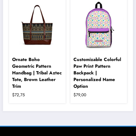
fazla
varyasyonu
var.
Seçenekler
ürün
sayfasından
seçilebilir
Ornate Boho
Customizable Colorful
Geometric Pattern
Paw Print Pattern
Handbag | Tribal Aztec
Backpack |
Tote, Brown Leather
Personalized Name
Trim
Option
$
72,75
$
79,00
Bu
ürünün
birden
fazla
varyasyonu
var.