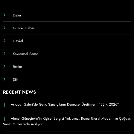
Seçenekler
ürün
sayfasından
Diğer
seçilebilir
Güncel Haber
Heykel
Kavramsal Sanat
Resim
Şiir
RECENT NEWS
Artopol Galeri’de Genç Sanatçıların Deneysel Üretimleri: “EŞİK 2026”
Ahmet Güneştekin’in Kişisel Sergisi Yoktunuz, Roma Ulusal Modern ve Çağdaş
Sanat Müzesi’nde Açılıyor