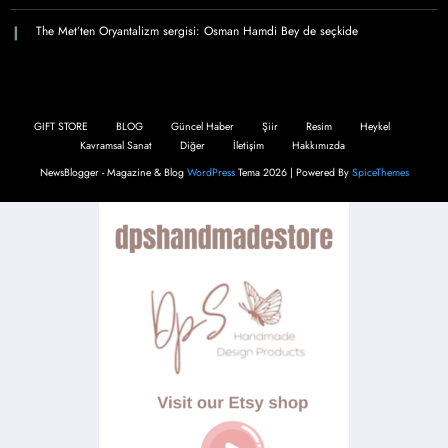
The Met’ten Oryantalizm sergisi: Osman Hamdi Bey de seçkide
GIFT STORE
BLOG
Güncel Haber
Şiir
Resim
Heykel
Kavramsal Sanat
Diğer
İletişim
Hakkımızda
NewsBlogger - Magazine & Blog
WordPress
Tema 2026 | Powered By
SpiceThemes