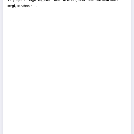
19. yüzyılda 'Doğu' imgesinin sanat ve tarih içindeki temsiline odaklanan
sergi, sanatçının …