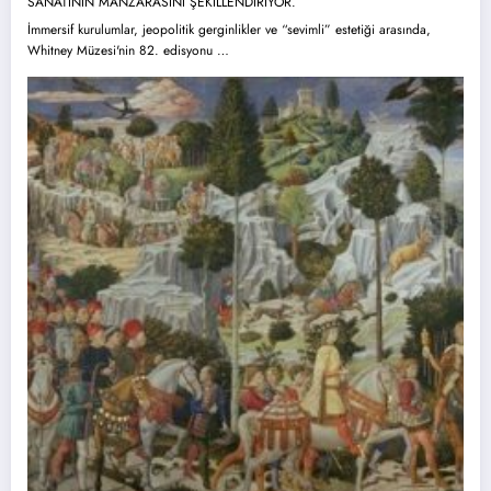
SANATININ MANZARASINI ŞEKİLLENDİRİYOR.
İmmersif kurulumlar, jeopolitik gerginlikler ve “sevimli” estetiği arasında,
Whitney Müzesi'nin 82. edisyonu …