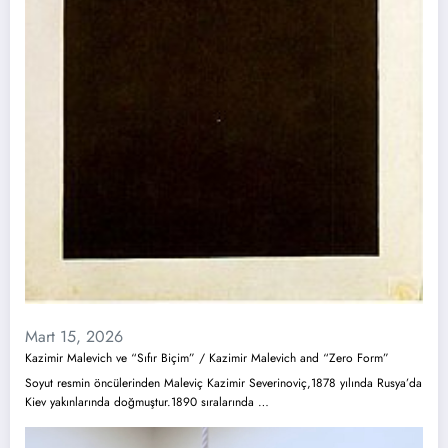
Mart 15, 2026
Kazimir Malevich ve “Sıfır Biçim” / Kazimir Malevich and “Zero Form”
Soyut resmin öncülerinden Maleviç Kazimir Severinoviç,1878 yılında Rusya’da
Kiev yakınlarında doğmuştur.1890 sıralarında …