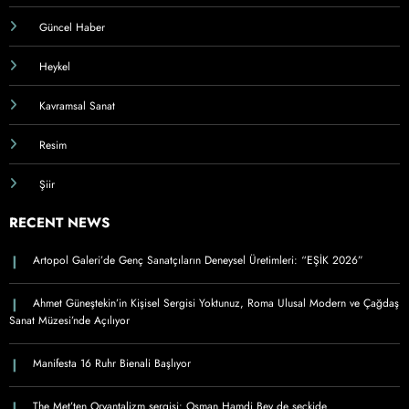
Güncel Haber
Heykel
Kavramsal Sanat
Resim
Şiir
RECENT NEWS
Artopol Galeri’de Genç Sanatçıların Deneysel Üretimleri: “EŞİK 2026”
Ahmet Güneştekin’in Kişisel Sergisi Yoktunuz, Roma Ulusal Modern ve Çağdaş
Sanat Müzesi’nde Açılıyor
Manifesta 16 Ruhr Bienali Başlıyor
The Met’ten Oryantalizm sergisi: Osman Hamdi Bey de seçkide