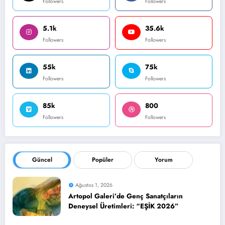
Followers
Followers
5.1k
35.6k
Followers
Followers
55k
75k
Followers
Followers
85k
800
Followers
Followers
Güncel
Popüler
Yorum
Ağustos 1, 2026
Artopol Galeri’de Genç Sanatçıların
Deneysel Üretimleri: “EŞİK 2026”