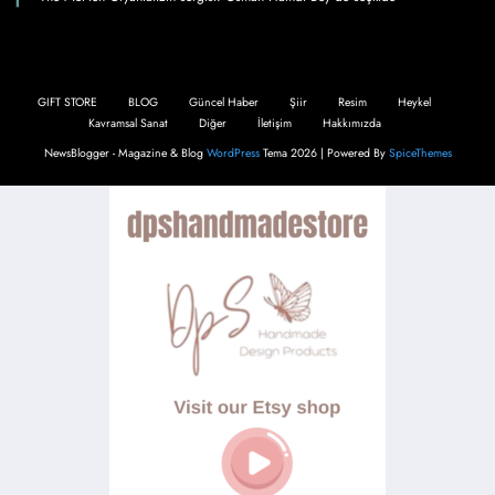
GIFT STORE
BLOG
Güncel Haber
Şiir
Resim
Heykel
Kavramsal Sanat
Diğer
İletişim
Hakkımızda
NewsBlogger - Magazine & Blog
WordPress
Tema 2026 | Powered By
SpiceThemes