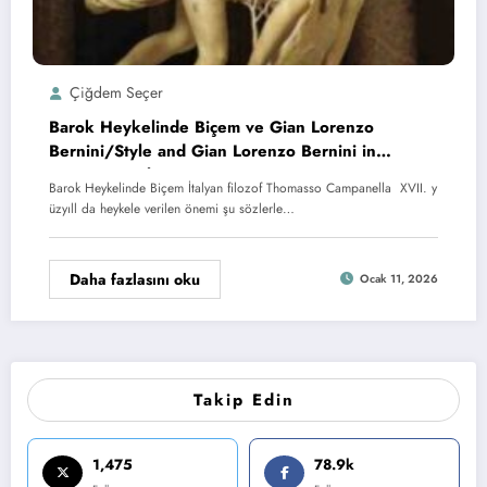
Çiğdem Seçer
Barok Heykelinde Biçem ve Gian Lorenzo
Bernini/Style and Gian Lorenzo Bernini in
Baroque Sculpture
Barok Heykelinde Biçem İtalyan filozof Thomasso Campanella XVII. y
üzyıll da heykele verilen önemi şu sözlerle…
Daha fazlasını oku
Ocak 11, 2026
Takip Edin
1,475
78.9k