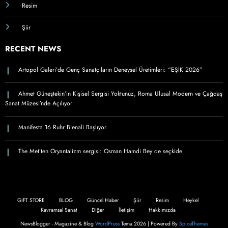
Resim
Şiir
RECENT NEWS
Artopol Galeri’de Genç Sanatçıların Deneysel Üretimleri: “EŞİK 2026”
Ahmet Güneştekin’in Kişisel Sergisi Yoktunuz, Roma Ulusal Modern ve Çağdaş
Sanat Müzesi’nde Açılıyor
Manifesta 16 Ruhr Bienali Başlıyor
The Met’ten Oryantalizm sergisi: Osman Hamdi Bey de seçkide
GIFT STORE
BLOG
Güncel Haber
Şiir
Resim
Heykel
Kavramsal Sanat
Diğer
İletişim
Hakkımızda
NewsBlogger - Magazine & Blog
WordPress
Tema 2026 | Powered By
SpiceThemes