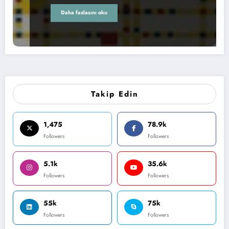
Daha fazlasını oku
Takip Edin
1,475
78.9k
Followers
Followers
5.1k
35.6k
Followers
Followers
55k
75k
Followers
Followers