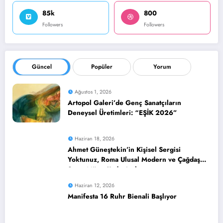
85k
800
Followers
Followers
Güncel
Popüler
Yorum
Ağustos 1, 2026
Artopol Galeri’de Genç Sanatçıların
Deneysel Üretimleri: “EŞİK 2026”
Haziran 18, 2026
Ahmet Güneştekin’in Kişisel Sergisi
Yoktunuz, Roma Ulusal Modern ve Çağdaş
Sanat Müzesi’nde Açılıyor
Haziran 12, 2026
Manifesta 16 Ruhr Bienali Başlıyor