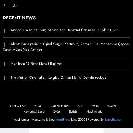
Şiir
RECENT NEWS
Artopol Galeri’de Genç Sanatçıların Deneysel Üretimleri: “EŞİK 2026”
Ahmet Güneştekin’in Kişisel Sergisi Yoktunuz, Roma Ulusal Modern ve Çağdaş
Sanat Müzesi’nde Açılıyor
Manifesta 16 Ruhr Bienali Başlıyor
The Met’ten Oryantalizm sergisi: Osman Hamdi Bey de seçkide
GIFT STORE
BLOG
Güncel Haber
Şiir
Resim
Heykel
Kavramsal Sanat
Diğer
İletişim
Hakkımızda
NewsBlogger - Magazine & Blog
WordPress
Tema 2026 | Powered By
SpiceThemes